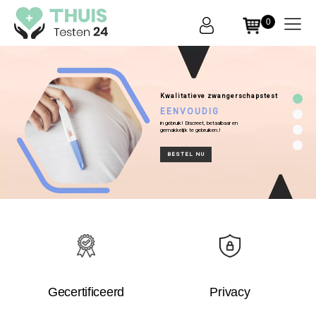
0
THUIS
Testen
24
Kwalitatieve zwangerschapstest
EENVOUDIG
in gebruik! Discreet, betaalbaar en
gemakkelijk te gebruiken.!
BESTEL NU
Gecertificeerd
Privacy